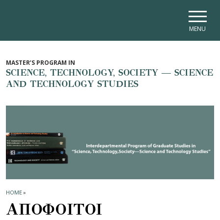
Skip to main navigation
Skip to main content
Skip to page footer
MENU
MASTER’S PROGRAM IN
SCIENCE, TECHNOLOGY, SOCIETY — SCIENCE
AND TECHNOLOGY STUDIES
HOME
»
ΑΠΟΦΟΙΤΟΙ