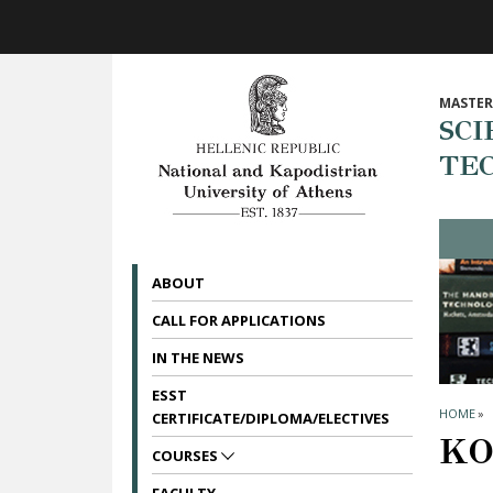
Skip to main navigation
Skip to main content
Skip to page footer
MASTER
SCI
TE
ABOUT
CALL FOR APPLICATIONS
IN THE NEWS
ESST
HOME
»
CERTIFICATE/DIPLOMA/ELECTIVES
ΚΟ
COURSES