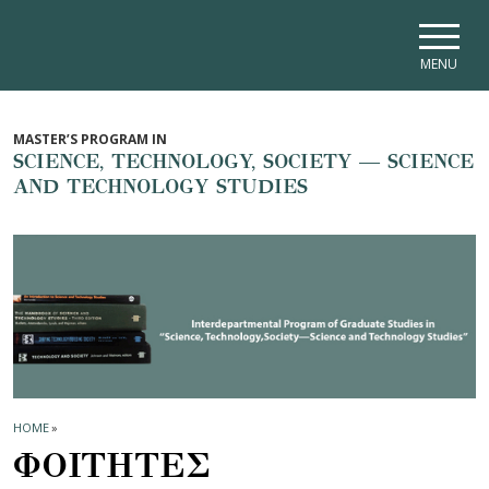
Skip to main navigation
Skip to main content
Skip to page footer
MENU
MASTER’S PROGRAM IN
SCIENCE, TECHNOLOGY, SOCIETY — SCIENCE
AND TECHNOLOGY STUDIES
HOME
»
ΦΟΙΤΗΤΕΣ